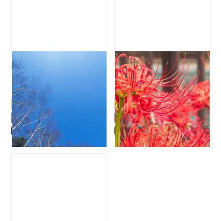
「知」（防災・地震対策情報）から探す
お知らせ
スタッフブログ
スーパーエルニーニョ現象と
観測史上で最も遅い「猛暑日」
食糧安保を考える
と線状降水帯（極端な雨）
メディア取材・掲載
2023.12.11
2023.09.25
非常食・防災コラム
スタッフブログ
スタッフブログ
平井敬也の防災歳時記
平井敬也の防災歳時記
備蓄量早見表
異常気象
異常気象
sell
sell
お客様の声
法人のお客様へ
領収書について