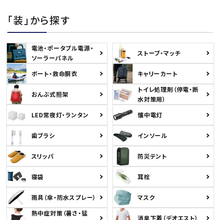
「装」から探す
電池・ポータブル電源・
ストーブ・マッチ
ソーラーパネル
ボート・救命胴衣
キャリーカート
トイレ処理剤（停電・断
おんぶ式担架
水対策用）
LED常夜灯・ランタン
懐中電灯
歯ブラシ
インソール
スリッパ
防災テント
寝袋
耳栓
雨具（傘・防水スプレー）
マスク
熱中症対策（暑さ・猛
消臭下着（デオエスト）