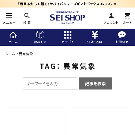
『備える安心を贈る』サバイバルフーズギフトボックスはこちら ≫
search
メニュー
検 索
アカウント
カート
ホーム
読みもの
カテゴリ
決済・送料
お問合せ
ホーム
異常気象
search
TAG： 異常気象
賞味期限25年
[大缶]デラックスセット
¥69,552（税込）
「食」（備蓄食/非常食）から探す
「装」（防災用品）から探す