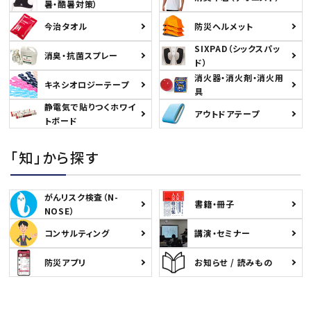
暑・酷暑対策）
今治タオル
防災ヘルメット
SIXPAD（シックスパッ
消臭・抗菌スプレー
ド）
消火器・消火剤・消火用
キネシオロジーテープ
具
送料無料
静電気で貼りつくホワイ
アウトドアテープ
トボード
「知」から探す
0120-108-565
がんリスク検査（N-
書籍・冊子
NOSE）
コンサルティング
講演・セミナー
防災アプリ
お知らせ / 読みもの