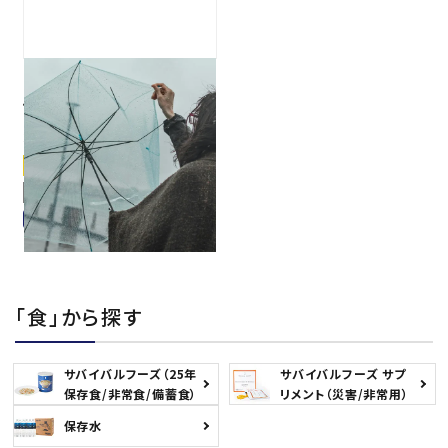
お問い合わせ
ご利用ガイド
“異常気象”が世界のトレンド
です。
メールマガジン登録
2023.07.24
スタッフブログ
特定商取引法に基づく表記
平井敬也の防災歳時記
会社概要
異常気象
sell
「食」から探す
サバイバルフーズ（25年
サバイバルフーズ サプ
保存食/非常食/備蓄食）
リメント（災害/非常用）
保存水